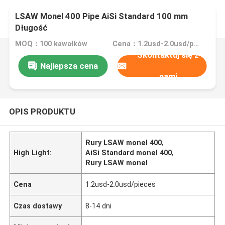
LSAW Monel 400 Pipe AiSi Standard 100 mm
Długość
MOQ：100 kawałków
Cena：1.2usd-2.0usd/pieces
Skontaktuj się z
Najlepsza cena
nami
OPIS PRODUKTU
Rury LSAW monel 400
,
High Light:
AiSi Standard monel 400
,
Rury LSAW monel
Cena
1.2usd-2.0usd/pieces
Czas dostawy
8-14 dni