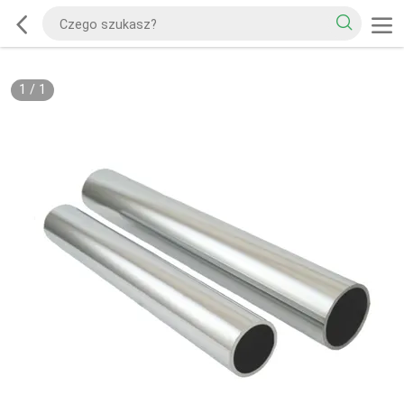
1
/
1