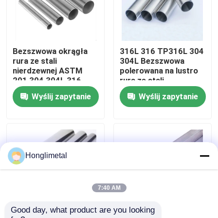
O nas
Bezszwowa okrągła
316L 316 TP316L 304
Wycieczka po fabryce
rura ze stali
304L Bezszwowa
nierdzewnej ASTM
polerowana na lustro
201 304 304L 316
rura ze stali
Kontrola jakości
316L
nierdzewnej
Wyślij zapytanie
Wyślij zapytanie
Skontaktuj się z nami
Aktualności
Honglimetal
Sprawy
7:40 AM
Good day, what product are you looking 
Cewka ze stali nierdzewnej